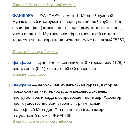
Большой Энциклопедический словарь
ФАНФАРА
— ФАНФАРА, ы, жен. 1. Медный духовой
7
музыкальный инструмент в виде удлинённой трубы. Под
звуки фанфар (также перен.: подчёркнуто торжественно;
часто ирон.). 2. Музыкальная фраза, короткий сигнал
торжественного характера, исполняемые на таком&#8230;
…
Толковый словарь Ожегова
фанфара
— сущ., кол во синонимов: 3 • германизм (176) •
8
инструмент (541) • сигнал (53) Словарь син …
Словарь синонимов
Фанфара
— небольшая музыкальная фраза, в форме
9
предложения илипериода, для медных духовных
инструментов, иногда в сопровождениилитавр. Характер
преимущественно воинственный, ритм ясный,
рельефный.Мелодия Ф. сочиняется в характере
натуральной гаммы. Ф.&#8230; …
Энциклопедия Брокгауза и Ефрона