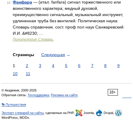
Фанфара
— (итал. fanfara) сигнал торжественного или
10
воинственного характера; медный духовой,
преимущественно сигнальный, музыкальный инструмет,
удлиненная труба без вентилей. Политическая наука:
Словарь справочник. сост. проф пол наук Санжаревский
И.И..&#8230; …
Политология. Словарь.
Страницы
Следующая
→
1
2
3
4
5
6
7
8
9
10
11
© Академик, 2000-2026
18+
Обратная связь:
Техподдержка
,
Реклама на сайте
👣 Путешествия
Экспорт словарей на сайты
, сделанные на PHP,
Joomla,
Drupal,
WordPress, MODx.