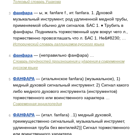
Толковый словарь Ушакова
фанфара
— ы, ж. fanfare f., ит. fanfara. 1. Духовой
3
музыкальный инструмент, род удлиненной медной трубы,
применяемой обычно для сигналов. БАС 1. ♦ Трубить в
фанфары. Поднимать торжественный шум вокруг чего л.,
торжественно провозглашать что л. БАС 1. Не&#8230; …
Исторический словарь галлицизмов русского языка
фанфара
— (неправильно фанфара) …
4
Словарь трудностей произношения и ударения в современном
русском языке
ФАНФАРА
— (итальянское fanfara) (музыкальное), 1)
5
медный духовой сигнальный инструмент. 2) Сигнал какого
либо медного духового инструмента (инструментов)
торжественного или воинственного характера …
Современная энциклопедия
ФАНФАРА
— (итал. fanfara) ..1) медный духовой,
6
преимущественно сигнальный, музыкальный инструмет,
удлиненная труба без вентилей2)] Сигнал торжественного
или воинственного характера …